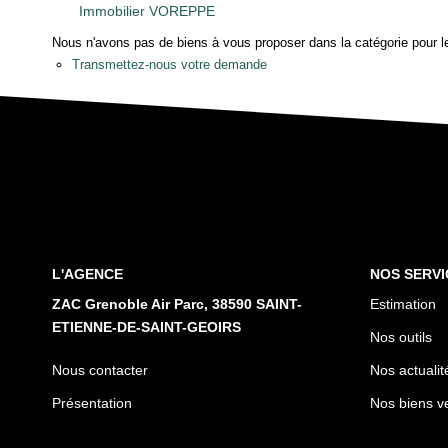
Immobilier VOREPPE
Nous n'avons pas de biens à vous proposer dans la catégorie pour le
Transmettez-nous votre demande
L'AGENCE
NOS SERVI
ZAC Grenoble Air Parc, 38590 SAINT-
Estimation
ETIENNE-DE-SAINT-GEOIRS
Nos outils
Nous contacter
Nos actualit
Présentation
Nos biens v