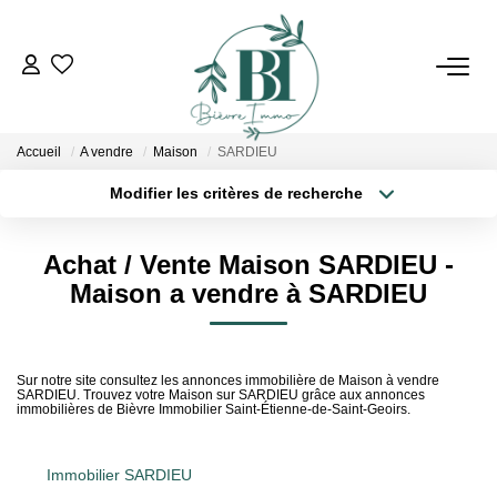
ACHETER
Accueil
A vendre
Maison
SARDIEU
ESTIMER
Modifier les critères de recherche
Localisation
Type de bien
Localisation
Sélectionnez...
VENDRE
Achat / Vente Maison SARDIEU -
Surface min
Budget max
Maison a vendre à SARDIEU
BIENS VENDUS
Plus de critères
Créer une alerte
L'AGENCE
Sur notre site consultez les annonces immobilière de Maison à vendre
SARDIEU. Trouvez votre Maison sur SARDIEU grâce aux annonces
immobilières de Bièvre Immobilier Saint-Étienne-de-Saint-Geoirs.
Qui Sommes Nous
Notre Équipe
Immobilier SARDIEU