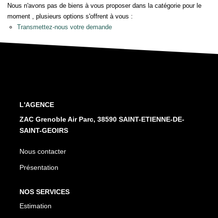
Nos Services
Nous n'avons pas de biens à vous proposer dans la catégorie pour le
moment , plusieurs options s'offrent à vous :
Transmettez-nous votre demande
CONTACT
L'AGENCE
ZAC Grenoble Air Parc, 38590 SAINT-ETIENNE-DE-
SAINT-GEOIRS
Nous contacter
Présentation
NOS SERVICES
Estimation