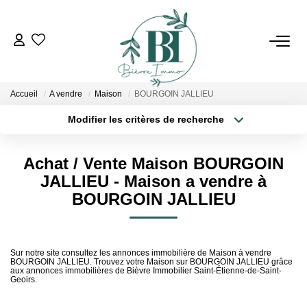
ACHETER
Accueil
A vendre
Maison
BOURGOIN JALLIEU
ESTIMER
Modifier les critères de recherche
Localisation
Type de bien
Localisation
Sélectionnez...
VENDRE
Achat / Vente Maison BOURGOIN
Surface min
Budget max
JALLIEU - Maison a vendre à
BIENS VENDUS
BOURGOIN JALLIEU
Plus de critères
Créer une alerte
L'AGENCE
Sur notre site consultez les annonces immobilière de Maison à vendre
BOURGOIN JALLIEU. Trouvez votre Maison sur BOURGOIN JALLIEU grâce
Qui Sommes Nous
aux annonces immobilières de Bièvre Immobilier Saint-Étienne-de-Saint-
Geoirs.
Notre Équipe