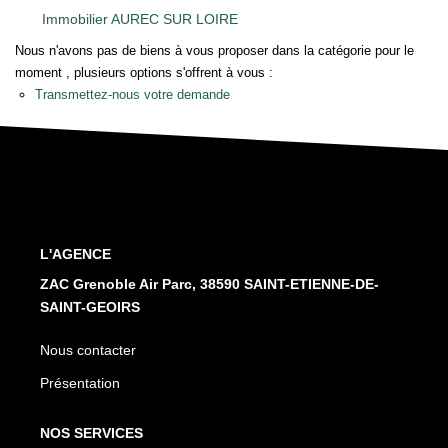
Nos Services
Immobilier AUREC SUR LOIRE
Nous n'avons pas de biens à vous proposer dans la catégorie pour le
moment , plusieurs options s'offrent à vous :
CONTACT
Transmettez-nous votre demande
L'AGENCE
ZAC Grenoble Air Parc, 38590 SAINT-ETIENNE-DE-
SAINT-GEOIRS
Nous contacter
Présentation
NOS SERVICES