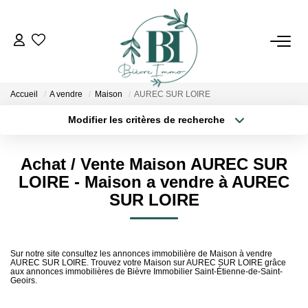
ACHETER
Accueil
A vendre
Maison
AUREC SUR LOIRE
ESTIMER
Modifier les critères de recherche
Localisation
Type de bien
Localisation
Sélectionnez...
VENDRE
Achat / Vente Maison AUREC SUR
Surface min
Budget max
LOIRE - Maison a vendre à AUREC
BIENS VENDUS
SUR LOIRE
Plus de critères
Créer une alerte
L'AGENCE
Sur notre site consultez les annonces immobilière de Maison à vendre
AUREC SUR LOIRE. Trouvez votre Maison sur AUREC SUR LOIRE grâce
Qui Sommes Nous
aux annonces immobilières de Bièvre Immobilier Saint-Étienne-de-Saint-
Geoirs.
Notre Équipe