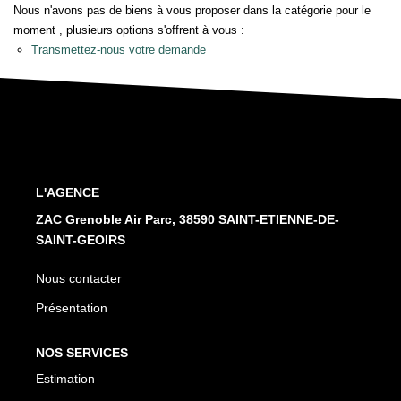
Nos Services
Nous n'avons pas de biens à vous proposer dans la catégorie pour le
moment , plusieurs options s'offrent à vous :
Transmettez-nous votre demande
CONTACT
L'AGENCE
ZAC Grenoble Air Parc, 38590 SAINT-ETIENNE-DE-
SAINT-GEOIRS
Nous contacter
Présentation
NOS SERVICES
Estimation