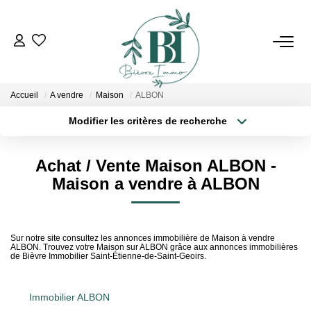
ACHETER
Accueil
A vendre
Maison
ALBON
ESTIMER
Modifier les critères de recherche
Localisation
Type de bien
Localisation
Sélectionnez...
VENDRE
Achat / Vente Maison ALBON -
Surface min
Budget max
Maison a vendre à ALBON
BIENS VENDUS
Plus de critères
Créer une alerte
L'AGENCE
Sur notre site consultez les annonces immobilière de Maison à vendre
ALBON. Trouvez votre Maison sur ALBON grâce aux annonces immobilières
de Bièvre Immobilier Saint-Étienne-de-Saint-Geoirs.
Qui Sommes Nous
Notre Équipe
Immobilier ALBON