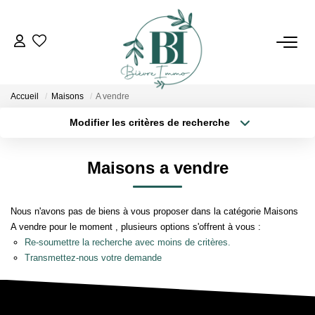
ACHETER
Accueil
Maisons
A vendre
ESTIMER
Modifier les critères de recherche
Localisation
Type de bien
Localisation
Sélectionnez...
VENDRE
Maisons a vendre
Surface min
Budget max
BIENS VENDUS
Nous n'avons pas de biens à vous proposer dans la catégorie Maisons
Plus de critères
Créer une alerte
A vendre pour le moment , plusieurs options s'offrent à vous :
L'AGENCE
Re-soumettre la recherche avec moins de critères.
Transmettez-nous votre demande
Qui Sommes Nous
Notre Équipe