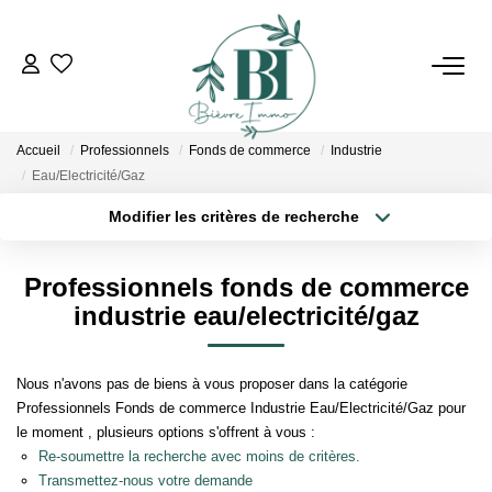
ACHETER
Accueil
Professionnels
Fonds de commerce
Industrie
ESTIMER
Eau/Electricité/Gaz
Modifier les critères de recherche
Localisation
Type de bien
VENDRE
Localisation
Sélectionnez...
Professionnels fonds de commerce
BIENS VENDUS
Surface min
Budget max
industrie eau/electricité/gaz
Plus de critères
Créer une alerte
L'AGENCE
Nous n'avons pas de biens à vous proposer dans la catégorie
Professionnels Fonds de commerce Industrie Eau/Electricité/Gaz pour
Qui Sommes Nous
le moment , plusieurs options s'offrent à vous :
Re-soumettre la recherche avec moins de critères.
Notre Équipe
Transmettez-nous votre demande