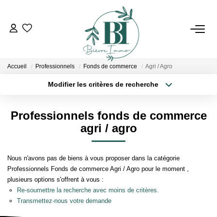
ACHETER
Accueil
Professionnels
Fonds de commerce
Agri / Agro
ESTIMER
Modifier les critères de recherche
Localisation
Type de bien
Localisation
Sélectionnez...
VENDRE
Professionnels fonds de commerce
Surface min
Budget max
agri / agro
BIENS VENDUS
Plus de critères
Créer une alerte
Nous n'avons pas de biens à vous proposer dans la catégorie
L'AGENCE
Professionnels Fonds de commerce Agri / Agro pour le moment ,
plusieurs options s'offrent à vous :
Qui Sommes Nous
Re-soumettre la recherche avec moins de critères.
Transmettez-nous votre demande
Notre Équipe