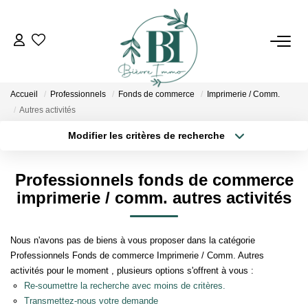
ACHETER
Accueil
Professionnels
Fonds de commerce
Imprimerie / Comm.
ESTIMER
Autres activités
Modifier les critères de recherche
Localisation
Type de bien
VENDRE
Localisation
Sélectionnez...
Professionnels fonds de commerce
BIENS VENDUS
Surface min
Budget max
imprimerie / comm. autres activités
Plus de critères
Créer une alerte
L'AGENCE
Nous n'avons pas de biens à vous proposer dans la catégorie
Professionnels Fonds de commerce Imprimerie / Comm. Autres
Qui Sommes Nous
activités pour le moment , plusieurs options s'offrent à vous :
Re-soumettre la recherche avec moins de critères.
Notre Équipe
Transmettez-nous votre demande