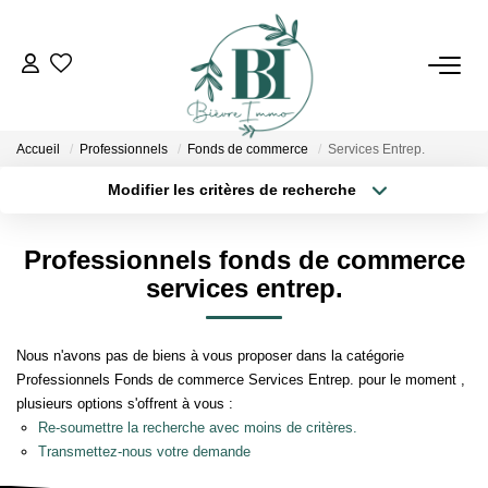
ACHETER
Accueil
Professionnels
Fonds de commerce
Services Entrep.
ESTIMER
Modifier les critères de recherche
Localisation
Type de bien
Localisation
Sélectionnez...
VENDRE
Professionnels fonds de commerce
Surface min
Budget max
services entrep.
BIENS VENDUS
Plus de critères
Créer une alerte
Nous n'avons pas de biens à vous proposer dans la catégorie
L'AGENCE
Professionnels Fonds de commerce Services Entrep. pour le moment ,
plusieurs options s'offrent à vous :
Qui Sommes Nous
Re-soumettre la recherche avec moins de critères.
Transmettez-nous votre demande
Notre Équipe