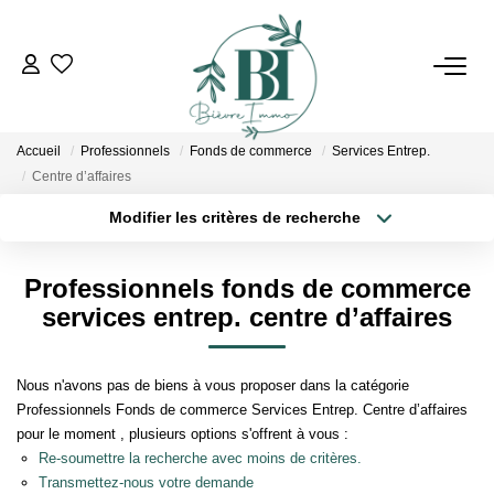
ACHETER
Accueil
Professionnels
Fonds de commerce
Services Entrep.
ESTIMER
Centre d’affaires
Modifier les critères de recherche
Localisation
Type de bien
VENDRE
Localisation
Sélectionnez...
Professionnels fonds de commerce
BIENS VENDUS
Surface min
Budget max
services entrep. centre d’affaires
Plus de critères
Créer une alerte
L'AGENCE
Nous n'avons pas de biens à vous proposer dans la catégorie
Professionnels Fonds de commerce Services Entrep. Centre d’affaires
Qui Sommes Nous
pour le moment , plusieurs options s'offrent à vous :
Re-soumettre la recherche avec moins de critères.
Notre Équipe
Transmettez-nous votre demande