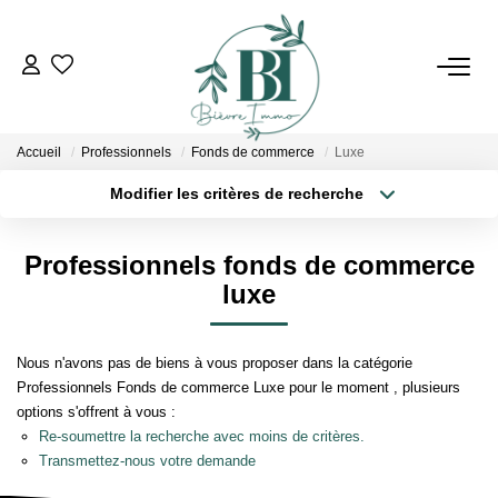
ACHETER
Accueil
Professionnels
Fonds de commerce
Luxe
ESTIMER
Modifier les critères de recherche
Localisation
Type de bien
Localisation
Sélectionnez...
VENDRE
Professionnels fonds de commerce
Surface min
Budget max
luxe
BIENS VENDUS
Plus de critères
Créer une alerte
Nous n'avons pas de biens à vous proposer dans la catégorie
L'AGENCE
Professionnels Fonds de commerce Luxe pour le moment , plusieurs
options s'offrent à vous :
Qui Sommes Nous
Re-soumettre la recherche avec moins de critères.
Transmettez-nous votre demande
Notre Équipe