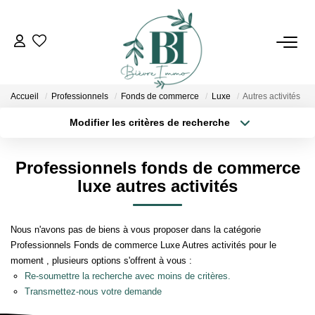
ACHETER
Accueil
Professionnels
Fonds de commerce
Luxe
Autres activités
ESTIMER
Modifier les critères de recherche
Localisation
Type de bien
Localisation
Sélectionnez...
VENDRE
Professionnels fonds de commerce
Surface min
Budget max
luxe autres activités
BIENS VENDUS
Plus de critères
Créer une alerte
Nous n'avons pas de biens à vous proposer dans la catégorie
L'AGENCE
Professionnels Fonds de commerce Luxe Autres activités pour le
moment , plusieurs options s'offrent à vous :
Qui Sommes Nous
Re-soumettre la recherche avec moins de critères.
Transmettez-nous votre demande
Notre Équipe