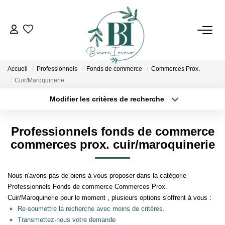
ACHETER
Accueil
Professionnels
Fonds de commerce
Commerces Prox.
ESTIMER
Cuir/Maroquinerie
Modifier les critères de recherche
Localisation
Type de bien
VENDRE
Localisation
Sélectionnez...
Professionnels fonds de commerce
BIENS VENDUS
Surface min
Budget max
commerces prox. cuir/maroquinerie
Plus de critères
Créer une alerte
L'AGENCE
Nous n'avons pas de biens à vous proposer dans la catégorie
Professionnels Fonds de commerce Commerces Prox.
Qui Sommes Nous
Cuir/Maroquinerie pour le moment , plusieurs options s'offrent à vous :
Re-soumettre la recherche avec moins de critères.
Notre Équipe
Transmettez-nous votre demande