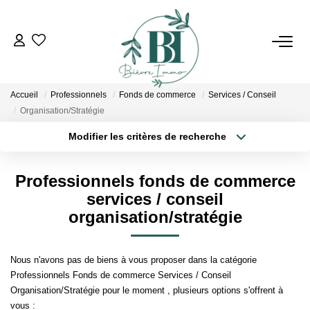
ACHETER
Accueil
Professionnels
Fonds de commerce
Services / Conseil
ESTIMER
Organisation/Stratégie
Modifier les critères de recherche
Localisation
Type de bien
VENDRE
Localisation
Sélectionnez...
Professionnels fonds de commerce
BIENS VENDUS
Surface min
Budget max
services / conseil
organisation/stratégie
Plus de critères
Créer une alerte
L'AGENCE
Nous n'avons pas de biens à vous proposer dans la catégorie
Qui Sommes Nous
Professionnels Fonds de commerce Services / Conseil
Organisation/Stratégie pour le moment , plusieurs options s'offrent à
Notre Équipe
vous :