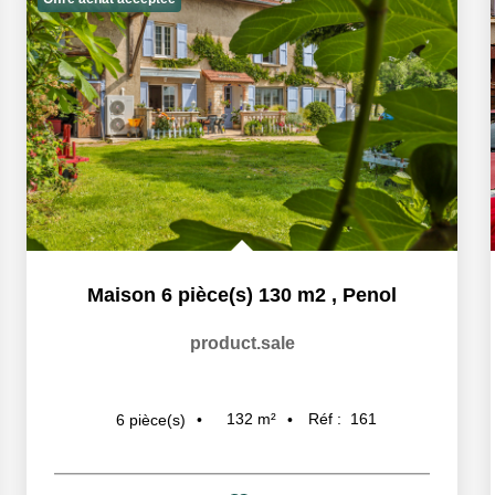
Maison 6 pièce(s) 130 m2
,
Penol
product.sale
132
m²
Réf :
161
6
pièce(s)