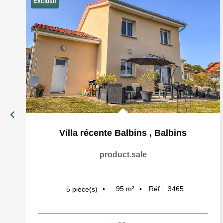
Exclusif
Villa récente Balbins
,
Balbins
product.sale
95
m²
Réf :
3465
5
pièce(s)