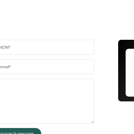
NOM*
email*
nvoyer le message