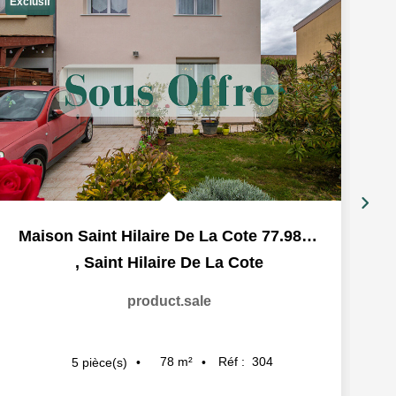
Exclusif
Ex
Maison Saint Hilaire De La Cote 77.98 m2
,
Saint Hilaire De La Cote
product.sale
78
m²
Réf :
304
5
pièce(s)