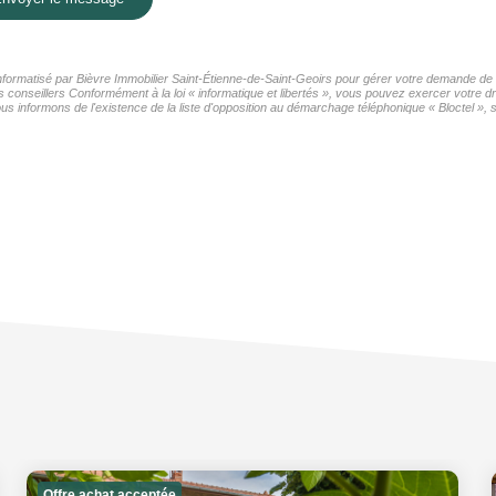
 informatisé par Bièvre Immobilier Saint-Étienne-de-Saint-Geoirs pour gérer votre demande de 
os conseillers Conformément à la loi « informatique et libertés », vous pouvez exercer votre d
informons de l'existence de la liste d'opposition au démarchage téléphonique « Bloctel », su
Offre achat acceptée