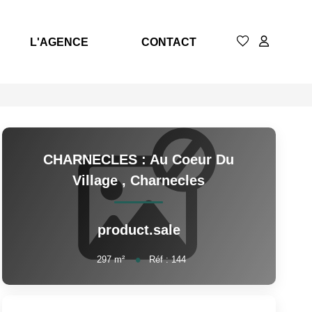
L'AGENCE
CONTACT
CHARNECLES : Au Coeur Du
Village
,
Charnecles
product.sale
297
m²
Réf :
144