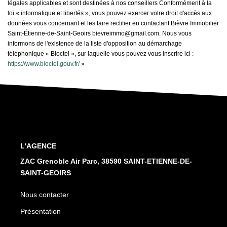
légales applicables et sont destinées à nos conseillers Conformément à la
loi « informatique et libertés », vous pouvez exercer votre droit d'accès aux
données vous concernant et les faire rectifier en contactant Bièvre Immobilier
Saint-Étienne-de-Saint-Geoirs bievreimmo@gmail.com. Nous vous
informons de l'existence de la liste d'opposition au démarchage
téléphonique « Bloctel », sur laquelle vous pouvez vous inscrire ici :
https://www.bloctel.gouv.fr/
»
L'AGENCE
ZAC Grenoble Air Parc, 38590 SAINT-ETIENNE-DE-
SAINT-GEOIRS
Nous contacter
Présentation